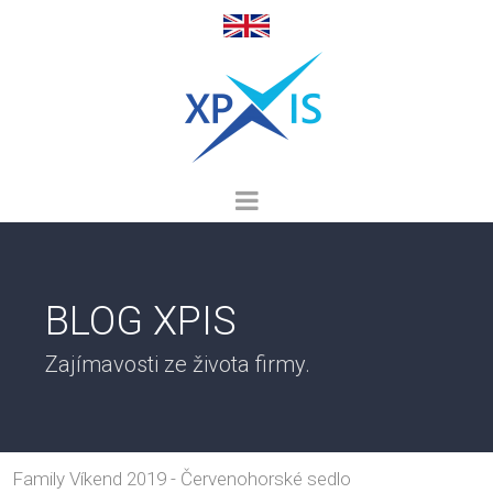
BLOG XPIS
Zajímavosti ze života firmy.
Family Víkend 2019 - Červenohorské sedlo